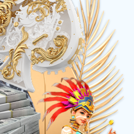
女子球员之一，决定在家