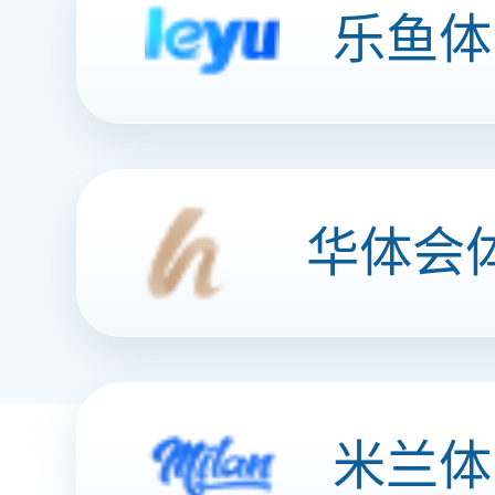
本身就将成为2027
持+切削变线”对决，
探索，才是体育精神
展望：时间
距离2027赛季还有
与萨巴伦卡的夹击下重
的翅膀，现在我想看看
又在而立之年重新启
主，能否在2027年的墨