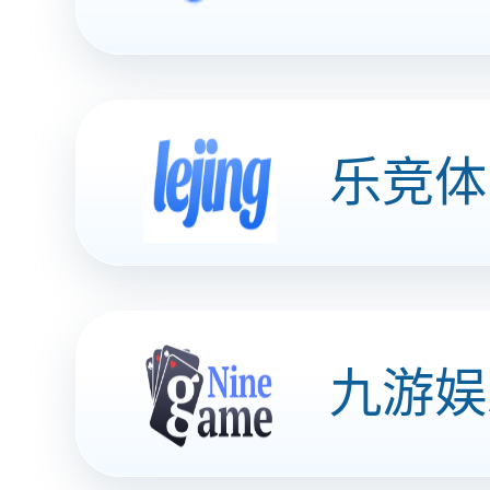
上一篇：
东部3强换帅频率：凯尔特人5年未变…
热榜精选
#1
#2
上海久事投入巨大但成绩平
深圳马可
平，新赛季
胜率60
2026-07-24
推荐
2026-07