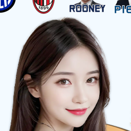
出备战2027赛季，三届大满贯得主能
2026-06-12 15:01
41 次阅读
首页
/
体育快讯
界第一、澳大利亚网坛名将阿什莉·巴蒂（Ash Barty）近日通
2027，我们来了”，正式宣告她将在阔别赛场三年后，启动为期
息迅速引爆了全球网球圈。自2022年3月以24岁的黄金年龄、排