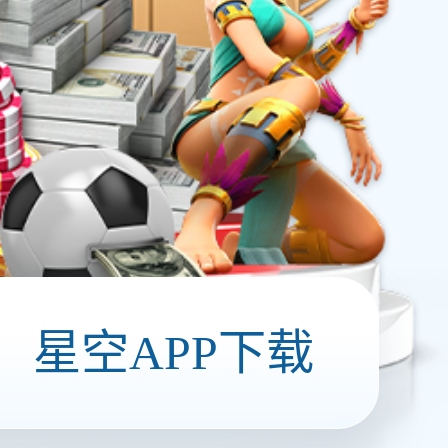
风不以单纯的力量著称，
切削能彻底打乱对手的
有余。更重要的是，巴
然，让她在2021年
理韧性，是她即便在远