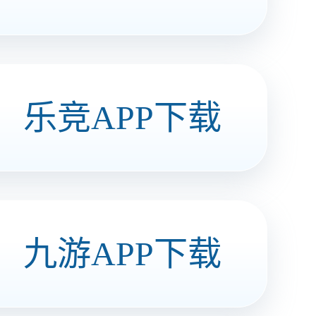
下一篇：
曼城四人或离队，哈兰德留队风声趋
4
VAR介入频次创赛季新高，中
超第20轮
2026-07-19
推荐