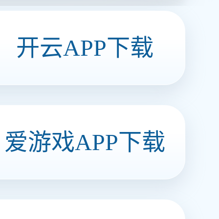
首先，她将年满31岁，
——从每日高强度体能
格局已发生剧变：斯瓦
巴金娜、高芙等新生代
盖面积都大幅提升的对
庭，产子后的身体与精
职业态度与团队保障的
意味着有充足时间通过
同时，巴蒂的复出对澳
年轻选手，如今她的回归