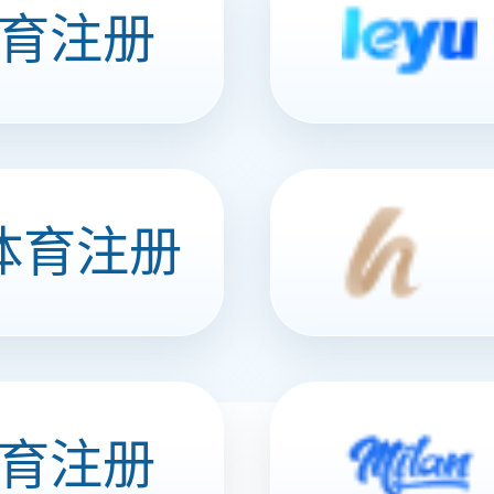
赛季最动人的故事线之一。即便最终无法重返世界第一，只要她能
就足以证明“王者归来”不一定要以夺冠为唯一标准——对网球纯
最动人的内核。
会给出答案，但故事已然精彩
两年，巴蒂的复出之路充满了不确定性，但正因如此，才更值得期
新站上大满贯领奖台？或许概率不大，但正如她在退役声明中所
这双翅膀是否还记得天空的样子。”无论最终成绩如何，巴蒂选
程，本身就已经书写了关于勇气与热爱的传奇。让我们拭目以待
尔本公园，再次奏响那首熟悉的《Waltzing Matilda》。