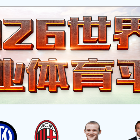
全天更新 ·
乐
事实时同步
无论您身在何处，
乐鱼官方
清、稳定的观赛体验。
下载客户端
网页